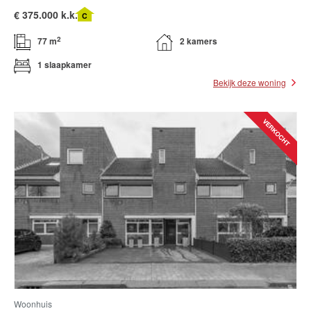
€
375.000 k.k.
C
2
77 m
2 kamers
1 slaapkamer
Bekijk deze woning
Woonhuis