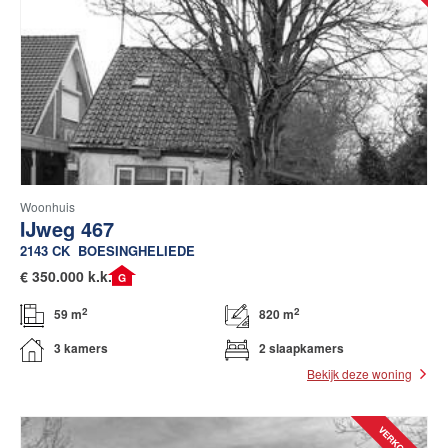
Woonhuis
IJweg 467
2143 CK
BOESINGHELIEDE
€
350.000 k.k.
G
2
2
59 m
820 m
3 kamers
2 slaapkamers
Bekijk deze woning