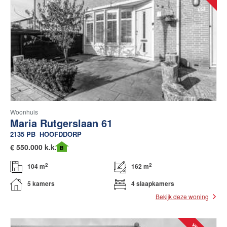
Woonhuis
Maria Rutgerslaan 61
2135 PB
HOOFDDORP
€
550.000 k.k.
B
2
2
104 m
162 m
5 kamers
4 slaapkamers
Bekijk deze woning