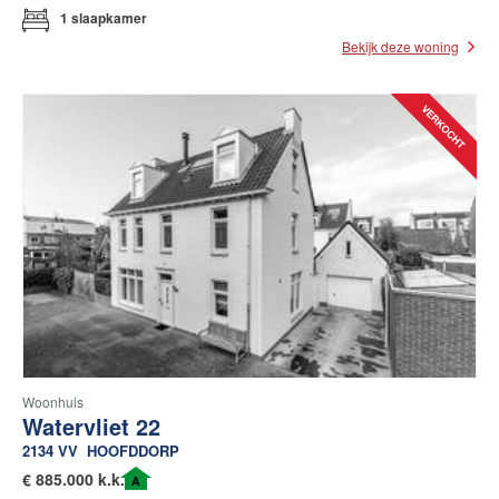
1 slaapkamer
Bekijk deze woning
Woonhuis
Watervliet 22
2134 VV
HOOFDDORP
€
885.000 k.k.
A