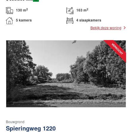
2
2
130 m
163 m
5 kamers
4 slaapkamers
Bekijk deze woning
Bouwgrond
Spieringweg 1220