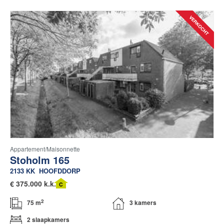
Appartement/maisonnette
Stoholm 165
2133 KK
HOOFDDORP
€
375.000 k.k.
C
2
75 m
3 kamers
2 slaapkamers