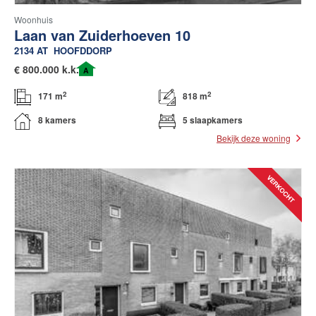
Woonhuis
Laan van Zuiderhoeven 10
2134 AT
HOOFDDORP
€
800.000 k.k.
A
2
2
171 m
818 m
8 kamers
5 slaapkamers
Bekijk deze woning