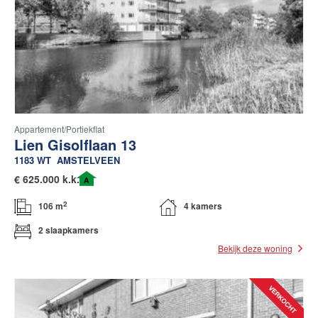
Appartement/portiekflat
Lien Gisolflaan 13
1183 WT
AMSTELVEEN
€
625.000 k.k.
A
2
106 m
4 kamers
2 slaapkamers
Bekijk deze woning