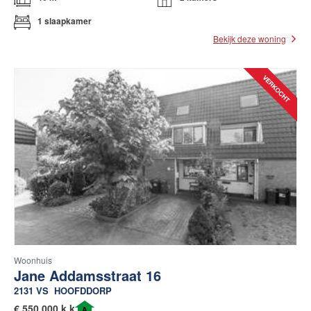
1 slaapkamer
Bekijk deze woning
Woonhuis
Jane Addamsstraat 16
2131 VS
HOOFDDORP
€
550.000 k.k.
A