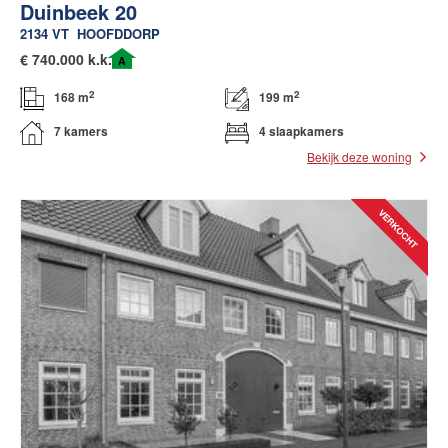
Duinbeek 20
2134 VT
HOOFDDORP
€
740.000 k.k.
A
2
2
168 m
199 m
7 kamers
4 slaapkamers
Bekijk deze woning