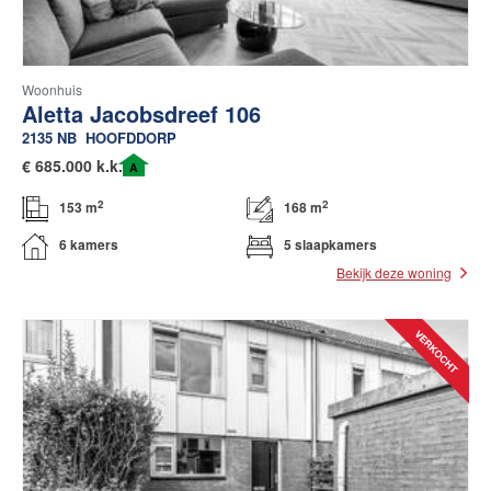
Woonhuis
Aletta Jacobsdreef 106
2135 NB
HOOFDDORP
€
685.000 k.k.
A
2
2
153 m
168 m
6 kamers
5 slaapkamers
Bekijk deze woning