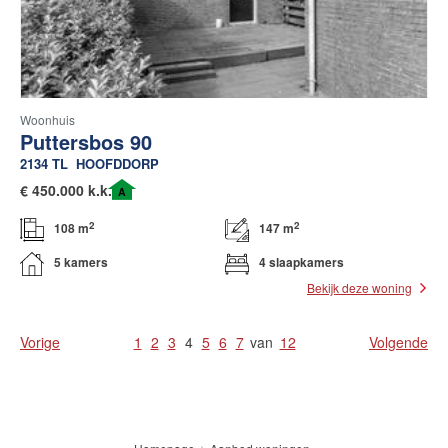
Woonhuis
Puttersbos 90
2134 TL
HOOFDDORP
€
450.000 k.k.
A
2
2
108 m
147 m
5 kamers
4 slaapkamers
Bekijk deze woning
Vorige
1
2
3
4
5
6
7
van
12
Volgende