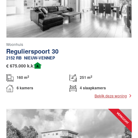
Woonhuis
Regulierspoort 30
2152 RB
NIEUW-VENNEP
€
675.000 k.k.
A
2
2
160 m
251 m
6 kamers
4 slaapkamers
Bekijk deze woning