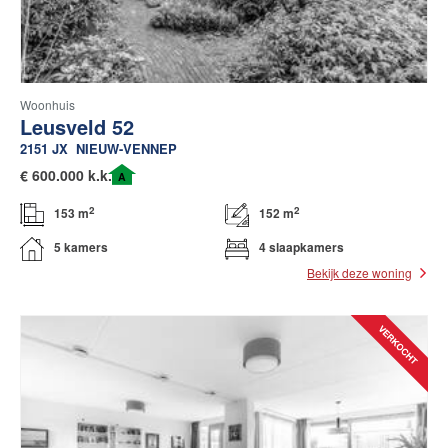
Woonhuis
Leusveld 52
2151 JX
NIEUW-VENNEP
€
600.000 k.k.
A
2
2
153 m
152 m
5 kamers
4 slaapkamers
Bekijk deze woning