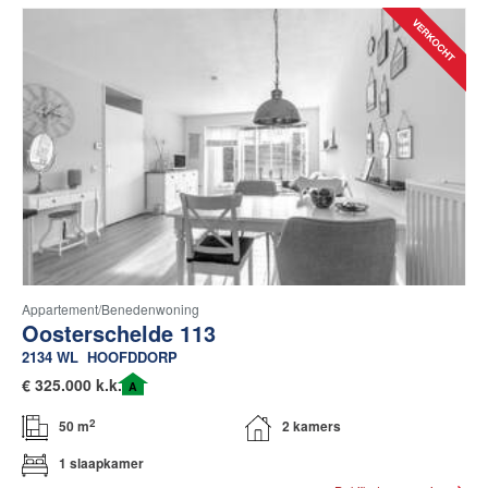
Appartement/benedenwoning
Oosterschelde 113
2134 WL
HOOFDDORP
€
325.000 k.k.
A
2
50 m
2 kamers
1 slaapkamer