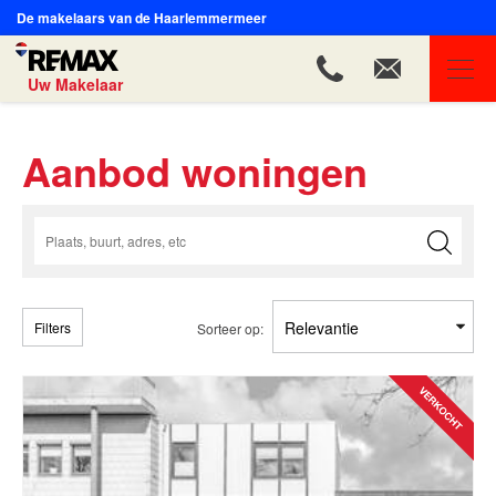
De makelaars van de Haarlemmermeer
Uw Makelaar
REMAX Uw Makelaar
Aanbod woningen
Ons aanbod
Ons team
Onze expertises
Huis verkopen
Filters
Sorteer op:
Huis kopen
Onze diensten
Contact
Blog