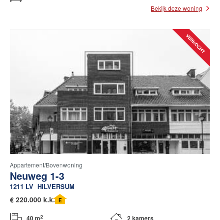
Bekijk deze woning
Appartement/bovenwoning
Neuweg 1-3
1211 LV
HILVERSUM
€
220.000 k.k.
E
2
40 m
2 kamers