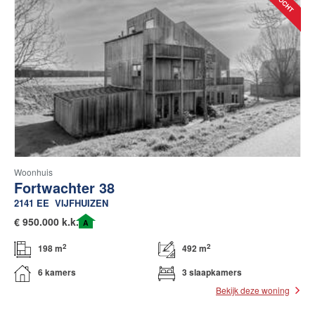
Woonhuis
Fortwachter 38
2141 EE
VIJFHUIZEN
€
950.000 k.k.
A
2
2
198 m
492 m
6 kamers
3 slaapkamers
Bekijk deze woning