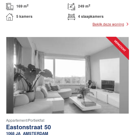
2
2
169 m
249 m
5 kamers
4 slaapkamers
Bekijk deze woning
Appartement/portiekflat
Eastonstraat 50
1068 JA
AMSTERDAM