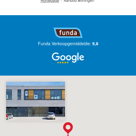
Aanbod woningen
Homepage
Funda Verkoopgemiddelde:
9,8