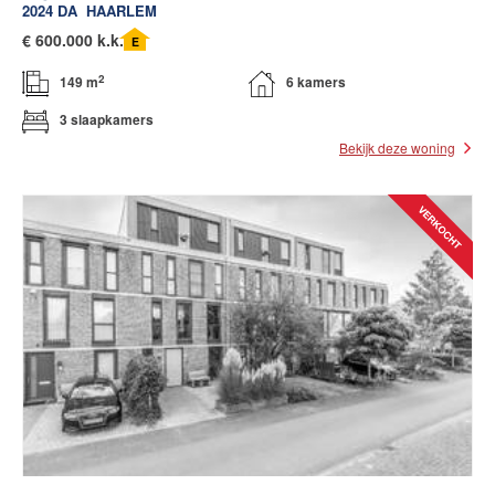
2024 DA
HAARLEM
€
600.000 k.k.
E
2
149 m
6 kamers
3 slaapkamers
Bekijk deze woning