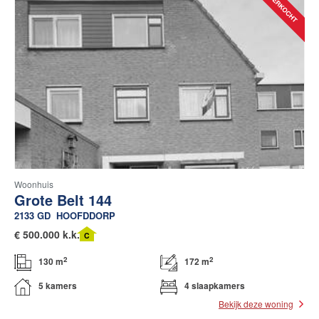
Woonhuis
Grote Belt 144
2133 GD
HOOFDDORP
€
500.000 k.k.
C
2
2
130 m
172 m
5 kamers
4 slaapkamers
Bekijk deze woning