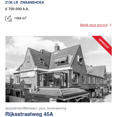
2136 LR
ZWAANSHOEK
€
700.000 k.k.
2
1368 m
Bekijk deze woning
Appartement/beneden_plus_bovenwoning
Rijksstraatweg 45A