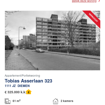
Bekijk deze woning
Appartement/portiekwoning
Tobias Asserlaan 323
1111 JZ
DIEMEN
€
325.000 k.k.
E
2
61 m
2 kamers