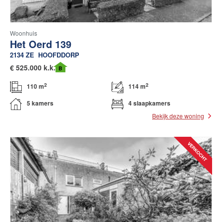
Woonhuis
Het Oerd 139
2134 ZE
HOOFDDORP
€
525.000 k.k.
B
2
2
110 m
114 m
5 kamers
4 slaapkamers
Bekijk deze woning