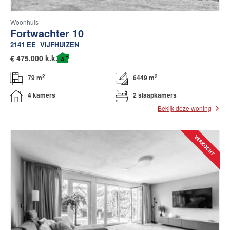
Woonhuis
Fortwachter 10
2141 EE
VIJFHUIZEN
+
€
475.000 k.k.
A
2
2
79 m
6449 m
4 kamers
2 slaapkamers
Bekijk deze woning