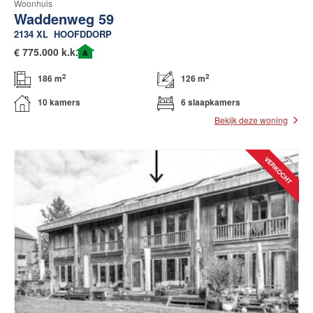
Woonhuis
Waddenweg 59
2134 XL
HOOFDDORP
€
775.000 k.k.
A
2
2
186 m
126 m
10 kamers
6 slaapkamers
Bekijk deze woning