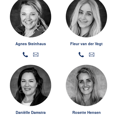
REMAX Uw Makelaar
demakelaarsvan@remax.nl
023-2100700
Agnes Steinhaus
Fleur van der Vegt
Daniëlle Damstra
Rosette Hensen