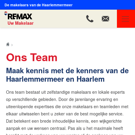
De makelaars van de Haarlemmermeer
Uw Makelaar
REMAX Uw Makelaar
Ons aanbod
Ons Team
Ons team
Dennis de Haan
Maak kennis met de kenners van de
Haarlemmermeer en Haarlem
Mireille de Haan - Tempels
Agnes Steinhaus
Ons team bestaat uit zelfstandige makelaars en lokale experts
Fleur van der Vegt
op verschillende gebieden. Door de jarenlange ervaring en
Daniëlle Damstra
uiteenlopende expertises die onze makelaars en teamleden met
Rosette Hensen
elkaar uitwisselen bent u zeker van de best mogelijke service.
Martine Abbenhuis
Dat betekent een brede inhoudelijke kennis, een wijkgerichte
aanpak en uw wensen centraal. Pas als u het maximale heeft
René Rijs