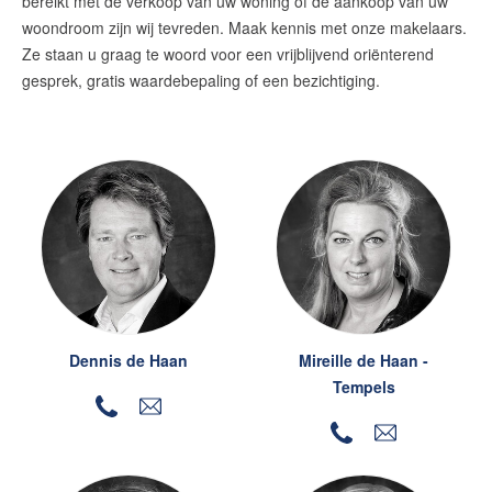
bereikt met de verkoop van uw woning of de aankoop van uw
Maurice Cuvelier
woondroom zijn wij tevreden. Maak kennis met onze makelaars.
Onze expertises
Ze staan u graag te woord voor een vrijblijvend oriënterend
gesprek, gratis waardebepaling of een bezichtiging.
Huis verkopen
Huis kopen
Onze diensten
Contact
Blog
Wijziging energielabels per 1
juli 2026
Dennis de Haan
Mireille de Haan -
Lees de blog
Tempels
Maak een afspraak