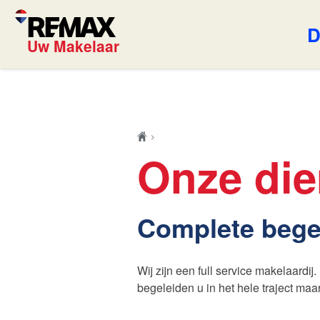
D
Uw Makelaar
Blog
REMAX U
Onze die
Onze exp
Complete bege
Wijziging
Onze die
energielabels per 1
Wij zijn een full service makelaardi
Grati
juli 2026
begeleiden u in het hele traject maa
Onlin
Lees de blog