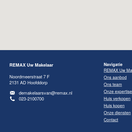
Navigatie
REMAX Uw Makelaar
REMAX Uw Mak
Noordmeerstraat 7 F
Ons aanbod
2131 AD
Hoofddorp
Ons team
Onze expertis
demakelaarsvan@remax.nl
023-2100700
Huis verkopen
Huis kopen
Maak een afspraak
Onze diensten
Contact
REMAX Uw Makelaar