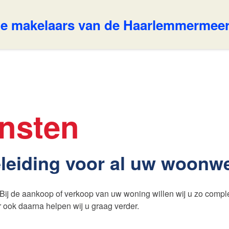
e makelaars van de Haarlemmermee
Ons aanbod
w Makelaar
nsten
ertises
Huis verkopen
leiding voor al uw woonw
Contact
nsten
j. Bij de aankoop of verkoop van uw woning willen wij u zo compl
s waardebepaling
r ook daarna helpen wij u graag verder.
e Waardebepaling