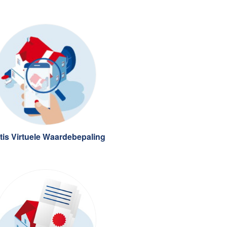
tis Virtuele Waardebepaling