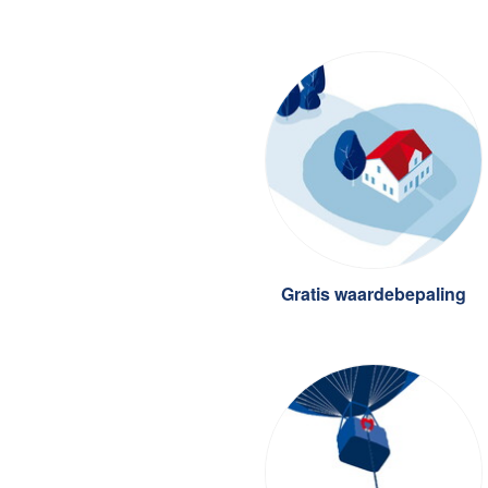
Grati
Onze 
Uw hu
Onze 
Uw hu
Aanko
Biede
Taxat
Hypot
Chec
Gratis waardebepaling