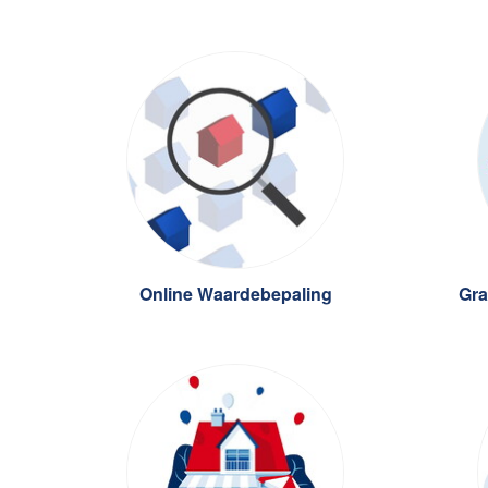
s Virtuele Waardebepaling
10 zekerheden bij verkoop
is verkopen in 8 stappen
10 zekerheden bij aankoop van uw woondroom
is kopen in 8 stappen
op-verkoop Combideal
n op een huis
ie
heekadvies
k uw WOZ-waarde 2023
Online Waardebepaling
Gra