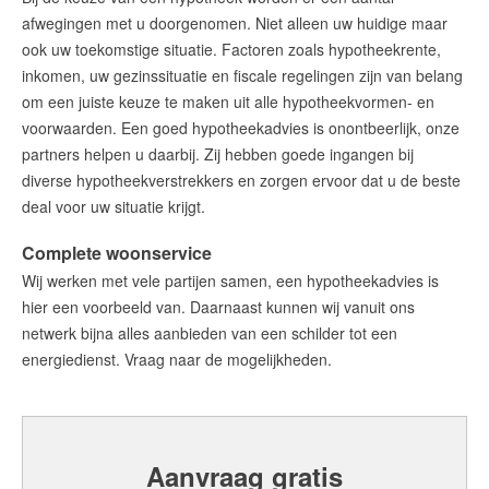
Hypotheekadvies
afwegingen met u doorgenomen. Niet alleen uw huidige maar
Aankoop-verkoop Combideal
ook uw toekomstige situatie. Factoren zoals hypotheekrente,
Onze diensten
inkomen, uw gezinssituatie en fiscale regelingen zijn van belang
om een juiste keuze te maken uit alle hypotheekvormen- en
Contact
voorwaarden. Een goed hypotheekadvies is onontbeerlijk, onze
partners helpen u daarbij. Zij hebben goede ingangen bij
Blog
diverse hypotheekverstrekkers en zorgen ervoor dat u de beste
deal voor uw situatie krijgt.
Wijziging energielabels per 1
juli 2026
Complete woonservice
Lees de blog
Wij werken met vele partijen samen, een hypotheekadvies is
hier een voorbeeld van. Daarnaast kunnen wij vanuit ons
netwerk bijna alles aanbieden van een schilder tot een
energiedienst. Vraag naar de mogelijkheden.
Maak een afspraak
REMAX Uw Makelaar
demakelaarsvan@remax.nl
Aanvraag gratis