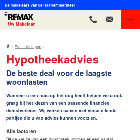
De makelaars van de Haarlemmermeer
Uw Makelaar
REMAX Uw Makelaar
Een huis kopen
Ons aanbod
Hypotheekadvies
Ons team
De beste deal voor de laagste
Onze expertises
woonlasten
Huis verkopen
Wanneer u een huis op het oog heeft helpen we u ook
Huis kopen
graag bij het kiezen van een passende financieel
Onze 10 zekerheden bij aankoop van uw woondroom
dienstverlener. Wij werken samen met verschillende
Uw huis kopen in 8 stappen
partijen die u van advies kunnen voorzien.
Bieden op een huis
Alle factoren
Aanmelden zoekopdracht
Bij de keuze van een hypotheek worden er een aantal