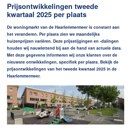
Prijsontwikkelingen tweede
Wijziging energielabels per 1
kwartaal 2025 per plaats
juli 2026
Lees de blog
De woningmarkt van de Haarlemmermeer is constant aan
het veranderen. Per plaats zien we maandelijks
huizenprijzen variëren. Deze prijsstijgingen en -dalingen
Maak een afspraak
houden wij nauwlettend bij aan de hand van actuele data.
Met deze gegevens informeren wij onze klanten over de
nieuwste ontwikkelingen, specifiek per plaats. Bekijk de
REMAX Uw Makelaar
prijsontwikkelingen van het tweede kwartaal 2025 in de
demakelaarsvan@remax.nl
Haarlemmermeer.
023-2100700