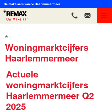
De makelaars van de Haarlemmermeer
Uw Makelaar
REMAX Uw Makelaar
Ons aanbod
Woningmarktcijfers
Ons team
Haarlemmermeer
Onze expertises
Huis verkopen
Actuele
Huis kopen
woningmarktcijfers
Onze diensten
Haarlemmermeer Q2
Contact
2025
Blog