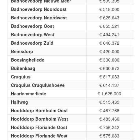
Badhoevedorp Nieuwe Meer
€ 599.305
Badhoevedorp Noordoost
€ 518.000
Badhoevedorp Noordwest
€ 625.643
Badhoevedorp Oost
€ 855.521
Badhoevedorp West
€ 494.241
Badhoevedorp Zuid
€ 640.372
Beinsdorp
€ 420.000
Boesingheliede
€ 330.000
Buitenkaag
€ 630.672
Cruquius
€ 817.083
Cruquius Cruquiushoeve
€ 614.137
Haarlemmerliede
€ 1.625.000
Halfweg
€ 515.435
Hoofddorp Bornholm Oost
€ 467.768
Hoofddorp Bornholm West
€ 483.460
Hoofddorp Floriande Oost
€ 756.242
Hoofddorp Floriande West
€ 575.083