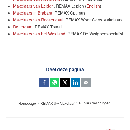
Ons aanbod
Makelaars van Leiden
, REMAX Leiden (
English
)
Ons team
Makelaars in Brabant
, REMAX Optimus
Makelaars van Roosendaal
, REMAX WoonWens Makelaars
Onze expertises
Rotterdam
, REMAX Totaal
Huis verkopen
Makelaars van het Westland
, REMAX De Vastgoedspecialist
Huis kopen
Onze diensten
Contact
Deel deze pagina
Blog
Wijziging energielabels per 1
juli 2026
REMAX vestigingen
Homepage
REMAX Uw Makelaar
Lees de blog