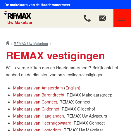
De makelaars van de Haarlemmermeer
Uw Makelaar
REMAX Uw Makelaar
REMAX Uw Makelaar
Onze makelaars bloggen
REMAX vestigingen
Onze voordelen
Reviews van blije klanten
Wilt u verder kijken dan de Haarlemmermeer? Bekijk ook het
De grootste makelaarsorganisatie
aanbod en de diensten van onze collega-vestigingen.
Onze waarden
Makelaars van Amsterdam
(
English
)
Word jij onze nieuwe makelaar?
Makelaars van Barendrecht
, REMAX Makelaarsgroep
Onze verkochte woningen
Makelaars van Connect
, REMAX Connect
Actuele woningmarktcijfers van de Haarlemmermeer
Makelaars van Gildenhof
, REMAX Gildenhof
Onze partners
Makelaars van Haaglanden
, REMAX Uw Adviseurs
Ons landelijke netwerk
Makelaars van Heerhugowaard
, REMAX Connect
Makelaars van Hoofddorp
, REMAX Uw Makelaar