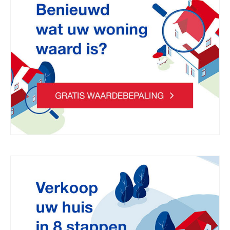
Maak een afspraak
REMAX Uw Makelaar
demakelaarsvan@remax.nl
023-2100700