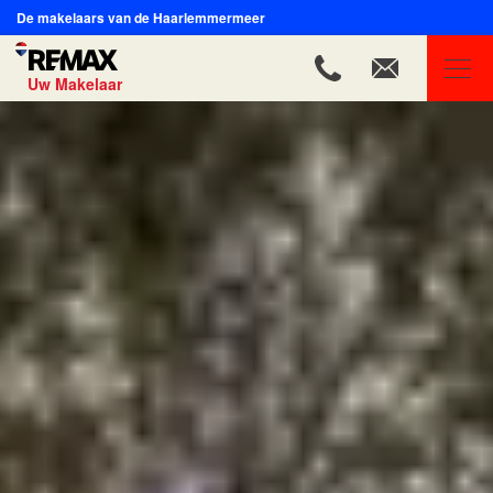
De makelaars van de Haarlemmermeer
Uw Makelaar
REMAX Uw Makelaar
Ons aanbod
Ons team
Onze expertises
Huis verkopen
Huis kopen
Onze diensten
Contact
Blog