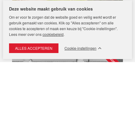
Deze website maakt gebruik van cookies
Om er voor te zorgen dat de website goed en veilig werkt wordt er
gebruik gemaakt van cookies. Klik op "Alles accepteren" om alle
Woonhuis
Schipholdijk 261
cookies te accepteren of maak een keuze bij "Cookie-instellingen".
Lees meer over ons
cookiebeleid
.
1438 AE
OUDE MEER
€
650.000 k.k.
Cookie-instellingen
Woonhuis