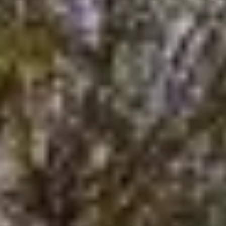
Wijziging energielabels per 1
juli 2026
Lees de blog
Maak een afspraak
REMAX Uw Makelaar
demakelaarsvan@remax.nl
023-2100700