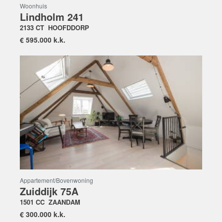
Woonhuis
Lindholm 241
2133 CT
HOOFDDORP
€
595.000 k.k.
Appartement/bovenwoning
Zuiddijk 75A
1501 CC
ZAANDAM
€
300.000 k.k.