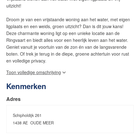
uitzicht!
Droom je van een vrijstaande woning aan het water, met eigen
ligplaats en een weids, groen uitzicht? Dan is dit jouw kans!
Deze charmante woning ligt op een unieke locatie aan de
Ringvaart en biedt alles voor een heerlijk leven aan het water.
Geniet vanuit je voortuin van de zon én van de langsvarende
boten. Of trek je terug in de diepe, groene achtertuin voor rust
en volledige privacy.
Met een woonoppervlakte van 116 m², een perceel van maar
Toon volledige omschrijving
liefst 397 m² en directe toegang tot vaarwater is dit een perfecte
plek voor watersportliefhebbers, natuurliefhebbers of iedereen
Kenmerken
die op zoek is naar vrijheid en ruimte.
Adres
Indeling:
Begane grond:
Schipholdijk 261
Via de ruime oprit kom je bij de voordeur, die toegang geeft tot
1438 AE
OUDE MEER
de hal met toilet, meterkast en garderobe. De lichte woonkamer
heeft aan zowel de voor- als achterzijde grote raampartijen, wat