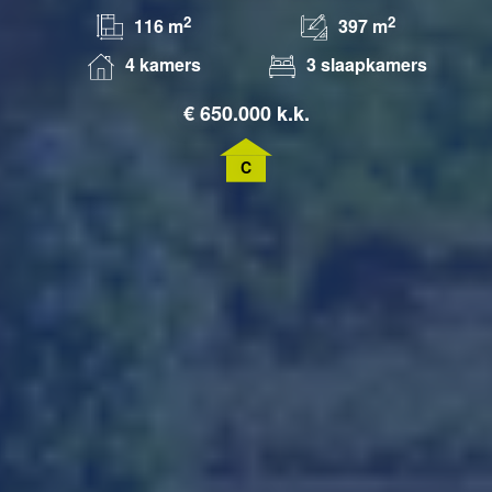
2
2
116 m
397 m
4 kamers
3 slaapkamers
€
650.000 k.k.
C