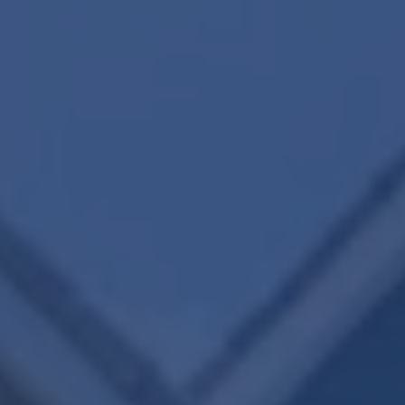
Wijziging energielabels per 1
juli 2026
Lees de blog
Maak een afspraak
REMAX Uw Makelaar
demakelaarsvan@remax.nl
023-2100700