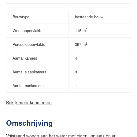
Bouwtype
bestaande bouw
2
Woonoppervlakte
116 m
2
Perceeloppervlakte
397 m
Aantal kamers
4
Aantal slaapkamers
3
Aantal badkamers
1
Bekijk meer kenmerken
Omschrijving
Vrijstaand wonen aan het water met eigen ligplaats en vrij