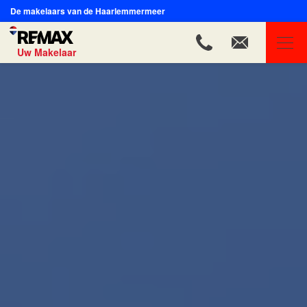
De makelaars van de Haarlemmermeer
Uw Makelaar
REMAX Uw Makelaar
Ons aanbod
Ons team
Onze expertises
Huis verkopen
Huis kopen
Onze diensten
Contact
Blog