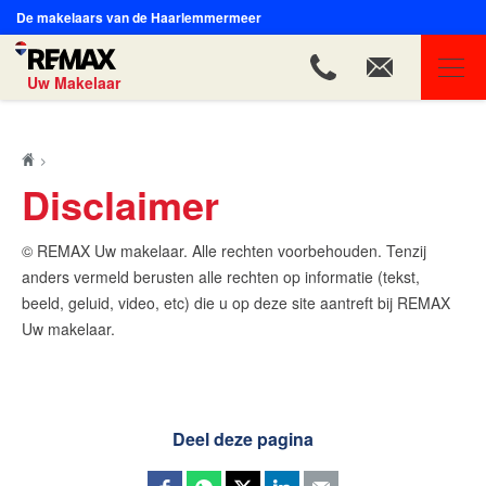
De makelaars van de Haarlemmermeer
Uw Makelaar
REMAX Uw Makelaar
Ons aanbod
Disclaimer
Ons team
© REMAX Uw makelaar. Alle rechten voorbehouden. Tenzij
Onze expertises
anders vermeld berusten alle rechten op informatie (tekst,
Huis verkopen
beeld, geluid, video, etc) die u op deze site aantreft bij REMAX
Uw makelaar.
Huis kopen
Onze diensten
Contact
Deel deze pagina
Blog