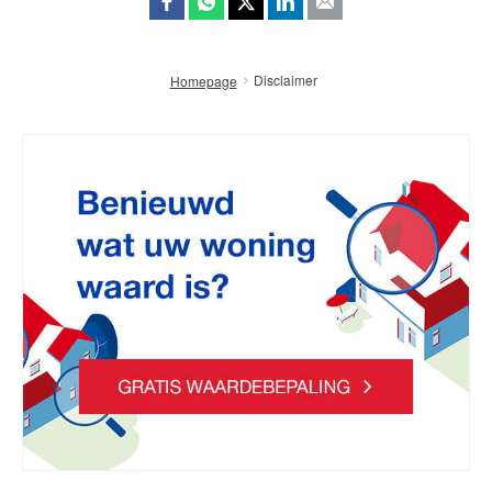
Wijziging energielabels per 1
juli 2026
Disclaimer
Homepage
Lees de blog
Maak een afspraak
REMAX Uw Makelaar
demakelaarsvan@remax.nl
023-2100700