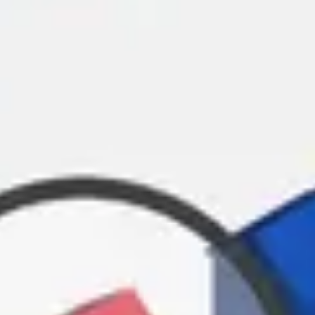
REMAX Uw Makelaar
demakelaarsvan@remax.nl
023-2100700