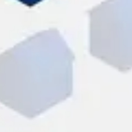
Overzicht verkochte huizen
Check uw WOZ-waarde
Huis kopen
Onze diensten
Contact
Blog
Wijziging energielabels per 1
juli 2026
Lees de blog
Maak een afspraak