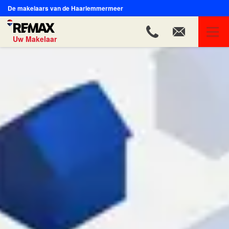
De makelaars van de Haarlemmermeer
Uw Makelaar
REMAX Uw Makelaar
Ons aanbod
Ons team
Onze expertises
Huis verkopen
Onze 10 zekerheden bij verkoop van uw woning
Uw huis verkopen in 8 stappen
Aankoop-verkoop Combideal
Online Waardebepaling
Gratis waardebepaling
Taxatie