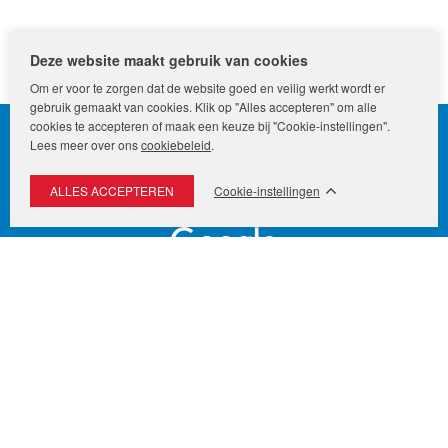
Online Waardebepaling
Homepage
Uw huis verkopen
Deze website maakt gebruik van cookies
Om er voor te zorgen dat de website goed en veilig werkt wordt er
gebruik gemaakt van cookies. Klik op "Alles accepteren" om alle
cookies te accepteren of maak een keuze bij "Cookie-instellingen".
Lees meer over ons
cookiebeleid
.
Cookie-instellingen
Funda Verkoopgemiddelde:
9,8
REMAX Uw Makelaar
Noordmeerstraat 7 F
2131 AD
Hoofddorp
demakelaarsvan@remax.nl