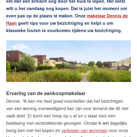
om met een kritisch oog door het huis te lopen. Het liefst
Wijziging energielabels per 1
wilt u het vandaag nog kopen. Dat is juist het moment om
juli 2026
even pas op de plaats te maken. Onze
makelaar Dennis de
Haan
geeft tips voor uw bezichtiging en helpt u om
Lees de blog
klassieke fouten te voorkomen tijdens uw bezichtiging.
Maak een afspraak
REMAX Uw Makelaar
demakelaarsvan@remax.nl
023-2100700
Ervaring van de aankoopmakelaar
Dennis: “Ik kan me heel goed voorstellen dat het bezichtigen
van een woning overweldigend kan zijn voor iemand die dit niet
vaak doet. Er komt een hoop op u af en u staat voor een
beslissing met verstrekkende gevolgen. Omdat ik wél dagelijks
bezig ben met het kopen en
verkopen van woningen
voor onze