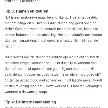
schilder uit te nodigen."
Tip 3: Ramen en deuren
"Dit is een makkelijke maar belangrijke tip. Hoe is het gesteld
met het hang- en sluitwerk? Gaan ramen nog goed open en
dicht? Wanneer ramen en deuren niet goed sluiten, kan dit te
maken hebben met een afstelling. Het kan natuurlijk ook komen
door een verzakking, in dat geval is er natuurlijk méér aan de
hand."
"Mijn advies doe de ramen en deuren open en dicht en stel de
makelaar vragen wanneer het u niet duidelijk is waarom een
deur of raam niet open of dicht gaat. Bij een open raam zijn
vaak de tochtrubbertjes goed te zien. Zien die er nog goed uit?
Of zijn ze uitgedroogd met scheurtjes. In dit laatste geval: houdt
er dan rekening mee dat u deze wellicht zult moeten vervangen
wanneer u de woning koopt."
Tip 4: De internetaansluiting
"In de meterkast van een woning kunt u zien of er bijvoorbeeld