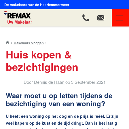
De makelaars van de Haarlemmermeer
Uw Makelaar
REMAX Uw Makelaar
Makelaars bloggen
Ons aanbod
Huis kopen &
Ons team
bezichtigingen
Onze expertises
Huis verkopen
Door
Dennis de Haan
op
3 September 2021
Huis kopen
Waar moet u op letten tijdens de
Onze diensten
bezichtiging van een woning?
Contact
U heeft een woning op het oog en de prijs is reëel. Er zijn
veel kapers op de kust en de tijd dringt. Dan is het lastig
Blog