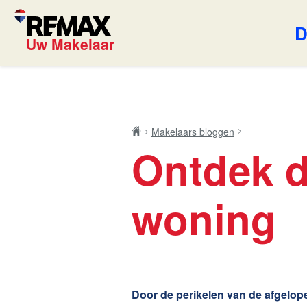
D
Uw Makelaar
Blog
REMAX U
Makelaars bloggen
Ontdek 
Onze exp
woning
Wijziging
Onze die
energielabels per 1
juli 2026
Door de perikelen van de afgelope
Lees de blog