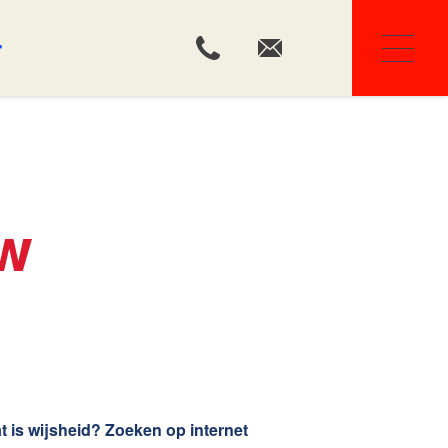
r
Ons team
uw
Huis kopen
t is wijsheid? Zoeken op internet