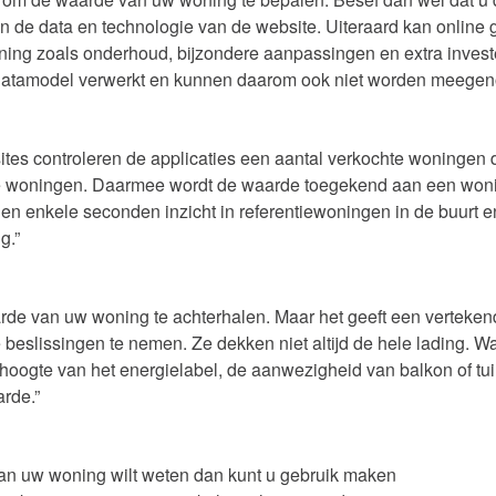
 van de data en technologie van de website. Uiteraard kan onli
ning zoals onderhoud, bijzondere aanpassingen en extra inves
e datamodel verwerkt en kunnen daarom ook niet worden meege
es controleren de applicaties een aantal verkochte woningen d
re woningen. Daarmee wordt de waarde toegekend aan een won
nen enkele seconden inzicht in referentiewoningen in de buurt 
g.”
arde van uw woning te achterhalen. Maar het geeft een vertekend
beslissingen te nemen. Ze dekken niet altijd de hele lading. Wa
oogte van het energielabel, de aanwezigheid van balkon of tuin,
rde.”
 van uw woning wilt weten dan kunt u gebruik maken