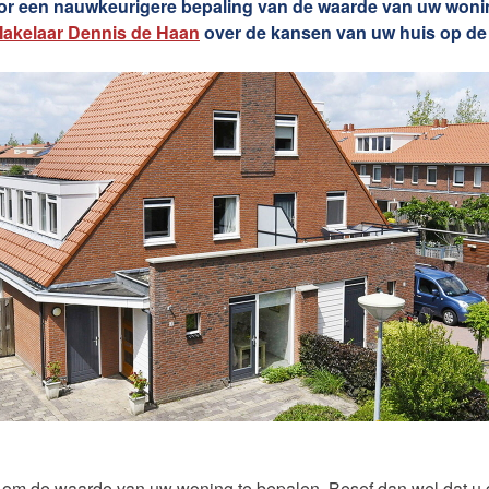
voor een nauwkeurigere bepaling van de waarde van uw wonin
akelaar Dennis de Haan
over de kansen van uw huis op de
es om de waarde van uw woning te bepalen. Besef dan wel dat 