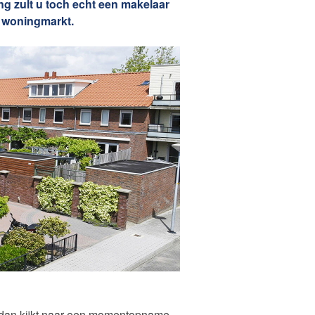
g zult u toch echt een makelaar
 woningmarkt.
u dan kijkt naar een momentopname