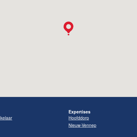
Expertises
elaar
Hoofddorp
Nieuw-Vennep