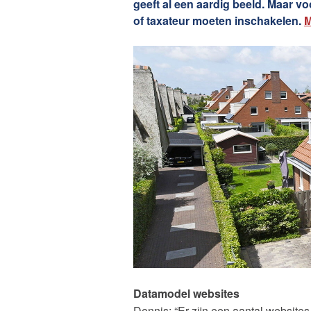
geeft al een aardig beeld. Maar 
of taxateur moeten inschakelen.
M
Datamodel websites
Dennis: “Er zijn een aantal websit