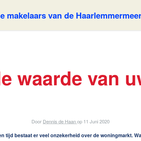
e makelaars van de Haarlemmermee
Ons aanbod
w Makelaar
de waarde van 
ertises
Huis verkopen
Contact
nsten
Door
Dennis de Haan
op
11 Juni 2020
n tijd bestaat er veel onzekerheid over de woningmarkt. Wa