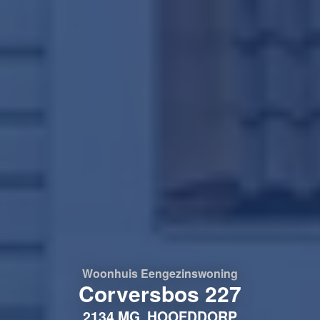
Woonhuis
Eengezinswoning
Corversbos 227
2134 MG
HOOFDDORP