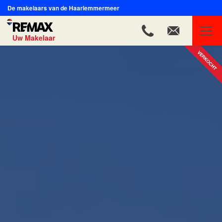
De makelaars van de Haarlemmermeer
Uw Makelaar
REMAX Uw Makelaar
Ons aanbod
Ons team
Onze expertises
Huis verkopen
Huis kopen
Onze diensten
Contact
Blog