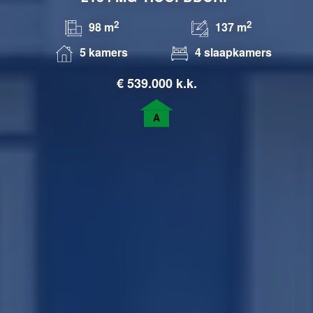
2
2
98 m
137 m
5 kamers
4 slaapkamers
€
539.000 k.k.
A