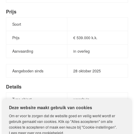
Op de tweede verdieping bevind zich de wasmachine
Prijs
aansluiting, en voldoende ruimte om een 4de slaapkamer te
creeeren.
Soort
Buitenruimte
Prijs
€
539.000 k.k.
De zonnige achtertuin is een echte oase van rust en privacy.
Aanvaarding
in overleg
Met een terras, groen gazon en voldoende ruimte voor een
loungeset of speeltoestellen is het een perfecte plek voor
ontspanning, buitenleven en gezellige momenten met familie en
Aangeboden sinds
28
oktober
2025
vrienden. De ligging van de tuin zorgt dat u optimaal van de zon
geniet gedurende de dag.
Details
Bijzonderheden
Type object
woonhuis
Modern en licht afgewerkt gezinshuis
Deze website maakt gebruik van cookies
Soort object
eengezinswoning
Om er voor te zorgen dat de website goed en veilig werkt wordt er
Ruime woonkamer met open, hoogwaardige keuken
gebruik gemaakt van cookies. Klik op "Alles accepteren" om alle
Bouwtype
bestaande bouw
cookies te accepteren of maak een keuze bij "Cookie-instellingen".
Meerdere slaapkamers met veel lichtinval
Lees meer over ons
cookiebeleid
.