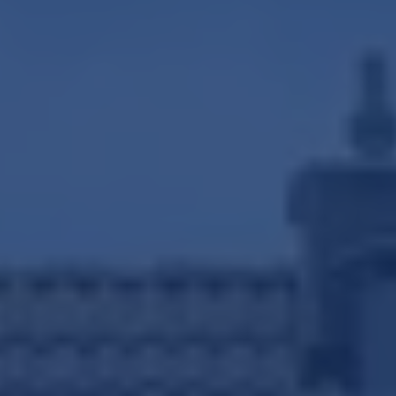
Wijziging energielabels per 1
juli 2026
Lees de blog
Maak een afspraak
REMAX Uw Makelaar
demakelaarsvan@remax.nl
023-2100700