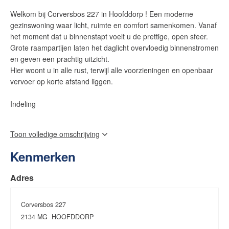
Welkom bij Corversbos 227 in Hoofddorp ! Een moderne
gezinswoning waar licht, ruimte en comfort samenkomen. Vanaf
het moment dat u binnenstapt voelt u de prettige, open sfeer.
Grote raampartijen laten het daglicht overvloedig binnenstromen
en geven een prachtig uitzicht.
Hier woont u in alle rust, terwijl alle voorzieningen en openbaar
vervoer op korte afstand liggen.
Indeling
De woonkamer is het hart van het huis: ruim, licht en elegant
Toon volledige omschrijving
afgewerkt, met een open verbinding naar de moderne keuken.
De keuken is voorzien van hoogwaardige inbouwapparatuur,
Kenmerken
strakke lijnen en veel werkruimte – een plek waar koken en
samen zijn moeiteloos samengaan.
Adres
Op de eerste verdieping vindt u 3 slaapkamers, elk met een
frisse, lichte uitstraling en comfortabele afmetingen. De
Corversbos 227
badkamer is voorzien van een inloopdouche en wastafelmeubel.
2134 MG
HOOFDDORP