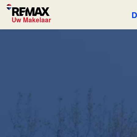
D
Uw Makelaar
Blog
REMAX U
Onze exp
Wijziging
Onze die
energielabels per 1
juli 2026
Lees de blog