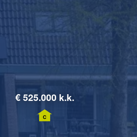
€
525.000 k.k.
C