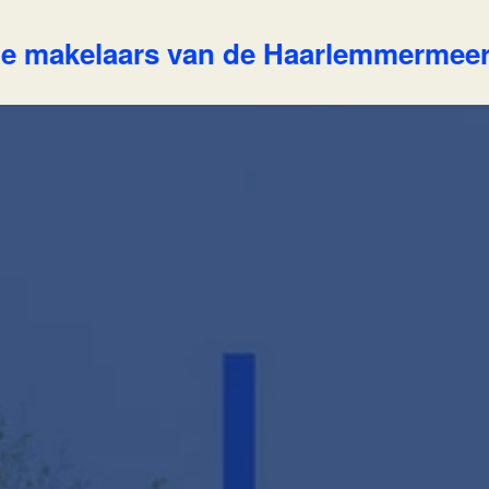
e makelaars van de Haarlemmermee
Ons aanbod
w Makelaar
ertises
Huis verkopen
Contact
nsten