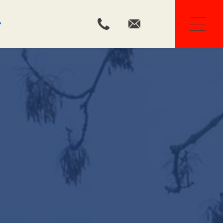
r
Ons team
Huis kopen