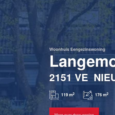
Woonhuis
Eengezinswoning
Langemo
2151 VE
NIE
2
2
119 m
176 m
Meer over deze woning