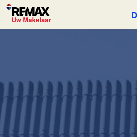
D
Uw Makelaar
Blog
REMAX U
Onze exp
Wijziging
Onze die
energielabels per 1
juli 2026
Lees de blog