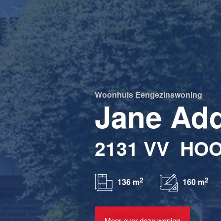
Woonhuis
Eengezinswoning
Jane Add
2131 VV
HO
2
2
136 m
160 m
Meer over deze woning