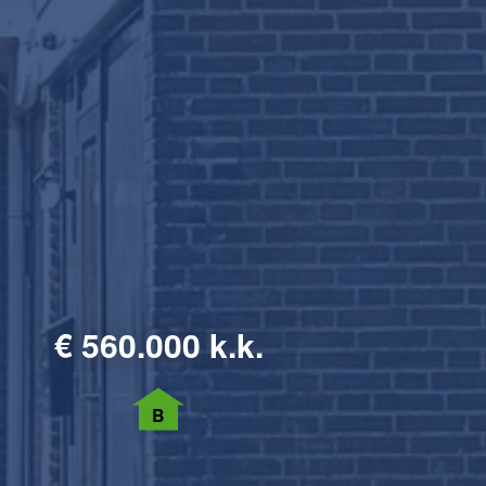
€
560.000 k.k.
B