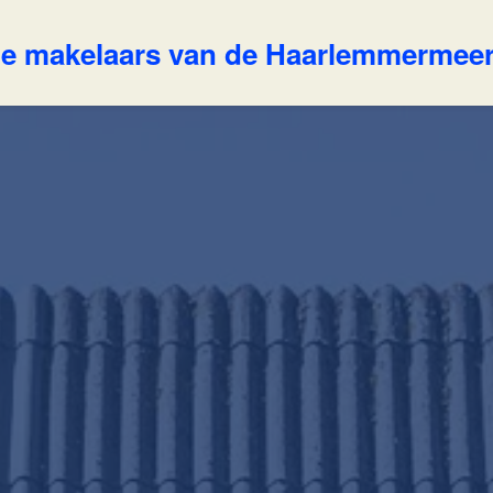
e makelaars van de Haarlemmermee
Ons aanbod
w Makelaar
ertises
Huis verkopen
Contact
nsten