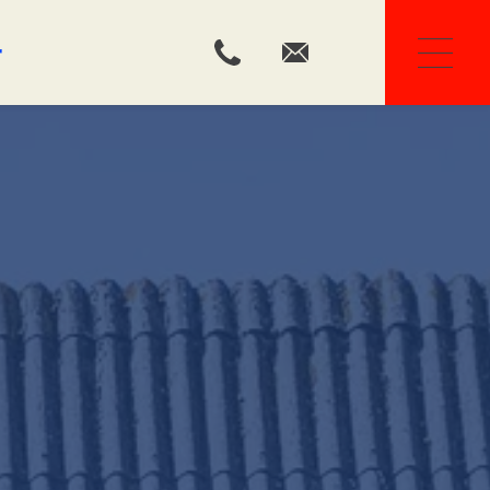
r
Ons team
Huis kopen