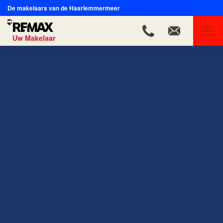
De makelaars van de Haarlemmermeer
Uw Makelaar
REMAX Uw Makelaar
Ons aanbod
Ons team
Onze expertises
Huis verkopen
Huis kopen
Onze diensten
Contact
Blog