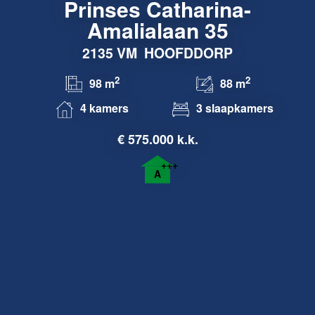
Prinses Catharina-
Amalialaan 35
2135 VM
HOOFDDORP
2
2
98 m
88 m
4 kamers
3 slaapkamers
€
575.000 k.k.
+++
A