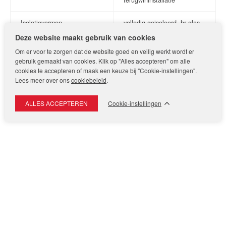
terugwininstallatie
Isolatievormen
volledig geisoleerd, hr glas
Deze website maakt gebruik van cookies
Dakmateriaal
pannen
Om er voor te zorgen dat de website goed en veilig werkt wordt er
gebruik gemaakt van cookies. Klik op "Alles accepteren" om alle
Voorzieningen
mechanische ventilatie,
cookies te accepteren of maak een keuze bij "Cookie-instellingen".
Lees meer over ons
cookiebeleid
.
dakraam, glasvezel kabel,
zonnepanelen, natuurlijke
Cookie-instellingen
ventilatie
Indeling
Aantal kamers
4
Aantal slaapkamers
3
Aantal badkamers
1
Typewoonkamer
woonkamer