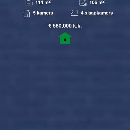
2
2
114 m
106 m
5 kamers
4 slaapkamers
€
580.000 k.k.
A