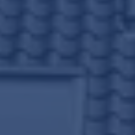
Wijziging energielabels per 1
juli 2026
Lees de blog
Maak een afspraak
REMAX Uw Makelaar
demakelaarsvan@remax.nl
023-2100700