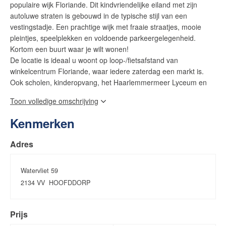
populaire wijk Floriande. Dit kindvriendelijke eiland met zijn
autoluwe straten is gebouwd in de typische stijl van een
vestingstadje. Een prachtige wijk met fraaie straatjes, mooie
pleintjes, speelplekken en voldoende parkeergelegenheid.
Kortom een buurt waar je wilt wonen!
De locatie is ideaal u woont op loop-/fietsafstand van
winkelcentrum Floriande, waar iedere zaterdag een markt is.
Ook scholen, kinderopvang, het Haarlemmermeer Lyceum en
de bibliotheek bevinden zich in de nabijheid. Wandelen, joggen,
Toon volledige omschrijving
fietsen of skaten kunt u onder andere bij de Toolenburger Plas
en het Haarlemmermeerse Bos. Hoofddorp heeft goede ov-
Kenmerken
verbindingen (R-net) met Amsterdam-Zuidoost, Haarlem en
Schiphol. De snelwegen A4, A5, A9 en A10 zijn goed bereikbaar
Adres
waardoor u heel centraal in de Randstad woont.
Indeling:
Watervliet 59
Begane grond:
2134 VV
HOOFDDORP
Vanaf het moment dat u in de hal staat, bent u overtuigd van de
kwaliteit en luxe. In 2022 is de gehele begane grond gestript en
Prijs
opnieuw opgebouwd, met gebruik van hoogwaardige