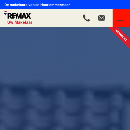
De makelaars van de Haarlemmermeer
Uw Makelaar
REMAX Uw Makelaar
Ons aanbod
Ons team
Onze expertises
Huis verkopen
Huis kopen
Onze diensten
Contact
Blog