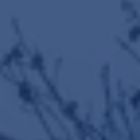
Wijziging energielabels per 1
juli 2026
Lees de blog
Maak een afspraak
REMAX Uw Makelaar
demakelaarsvan@remax.nl
023-2100700