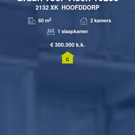
2132 XK
HOOFDDORP
2
60 m
2 kamers
1 slaapkamer
€
300.000 k.k.
C