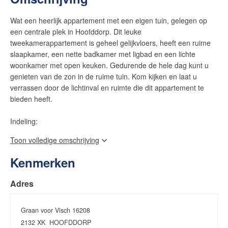
Wat een heerlijk appartement met een eigen tuin, gelegen op
een centrale plek in Hoofddorp. Dit leuke
tweekamerappartement is geheel gelijkvloers, heeft een ruime
slaapkamer, een nette badkamer met ligbad en een lichte
woonkamer met open keuken. Gedurende de hele dag kunt u
genieten van de zon in de ruime tuin. Kom kijken en laat u
verrassen door de lichtinval en ruimte die dit appartement te
bieden heeft.
Indeling:
Toon volledige omschrijving
Appartementengebouw:
Het appartement bevindt zich in het Dik Trom gebouw met een
Kenmerken
actieve Vereniging van Eigenaren. De ligging is heerlijk rustig en
het appartementengebouw staat in een mooie, parkachtige
Adres
omgeving aan de rand van de wijk Graan voor Visch.
Kenmerkend voor de wijk is het vele groen en water waardoor
het hier rustig en fijn wonen is.
Graan voor Visch 16208
Er is voldoende vrije parkeergelegenheid bij het gebouw en op
2132 XK
HOOFDDORP