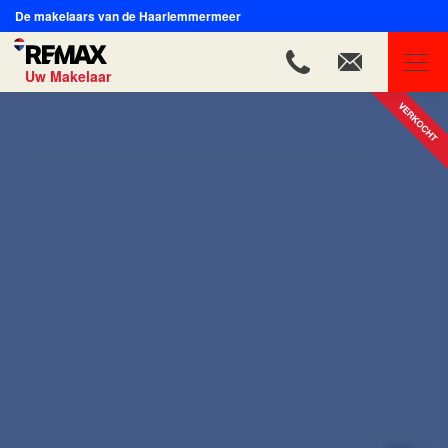
De makelaars van de Haarlemmermeer
Uw Makelaar
REMAX Uw Makelaar
Ons aanbod
Ons team
Onze expertises
Huis verkopen
Huis kopen
Onze diensten
Contact
Blog