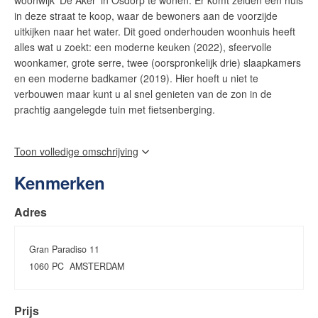
woonwijk ‘De Aker’ in Osdorp te wonen. Er komt zelden een huis
in deze straat te koop, waar de bewoners aan de voorzijde
uitkijken naar het water. Dit goed onderhouden woonhuis heeft
alles wat u zoekt: een moderne keuken (2022), sfeervolle
woonkamer, grote serre, twee (oorspronkelijk drie) slaapkamers
en een moderne badkamer (2019). Hier hoeft u niet te
verbouwen maar kunt u al snel genieten van de zon in de
prachtig aangelegde tuin met fietsenberging.
Gran Paradiso is een nette eenrichtingsstraat in het populaire,
Toon volledige omschrijving
gezellige Osdorp. U woont op steenworp afstand van de
Ringvaart en in de wijk zijn volop speeltuintjes voor de kinderen.
Kenmerken
Winkelcentrum ‘De Dukaat’ met winkels, speciaalzaken,
supermarkten en een gezondheidscentrum bevindt zich op korte
Adres
afstand. Aan scholen geen gebrek, waardoor dit een
fantastische plek is voor een gezin. Tram 1 zorgt voor een
goede verbinding met Nieuw-West, Station Lelylaan, de
Gran Paradiso 11
Overtoom, het Leidseplein om vervolgens via het Oosterpark te
1060 PC
AMSTERDAM
eindigen bij het Muiderpoortstation. De snelwegen, Haarlem en
het strand zijn vanaf deze plek in Amsterdam goed bereikbaar.
Prijs