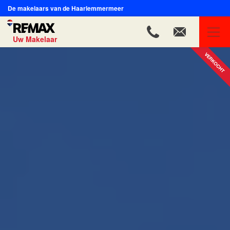
De makelaars van de Haarlemmermeer
Uw Makelaar
REMAX Uw Makelaar
Ons aanbod
Ons team
Onze expertises
Huis verkopen
Huis kopen
Onze diensten
Contact
Blog