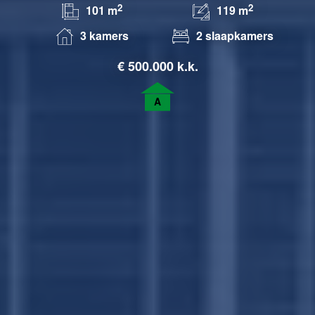
2
2
101 m
119 m
3 kamers
2 slaapkamers
€
500.000 k.k.
A